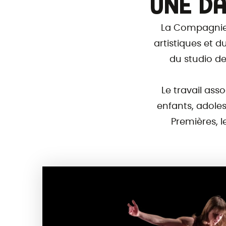
UNE DA
La Compagnie 
artistiques et 
du studio de
Le travail ass
enfants, adole
Premières, l
Veuillez choisir :