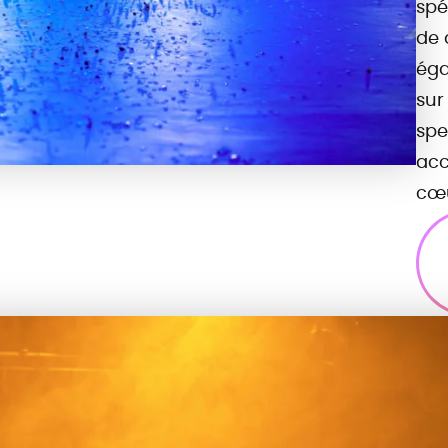
spé
de 
éga
sur
spe
acc
cœu