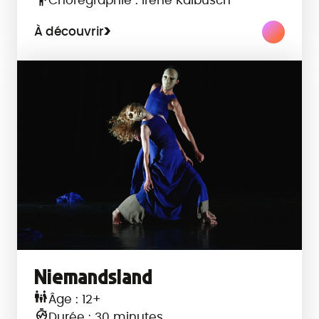
Chorégraphie : Irene Kalbusch
À découvrir
Niemandsland
Âge : 12+
Durée : 30 minutes