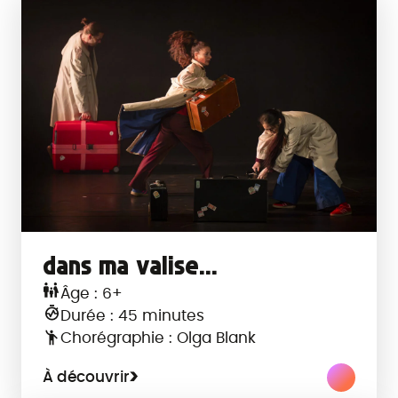
Veuillez choisir :
dans ma valise...
Âge : 6+
Durée : 45 minutes
Chorégraphie : Olga Blank
À découvrir