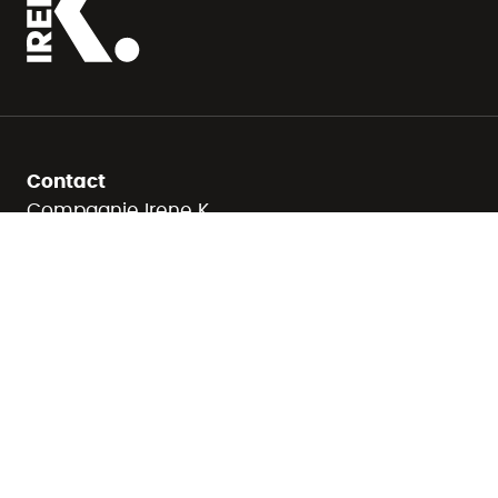
Contact
Compagnie Irene K.
info@irene-k.be
Tanzstudio Irene K (Eupen)
studio@irene-k.be
Studio K. Danse (Verviers)
studio@irene-k.be
Follow us on