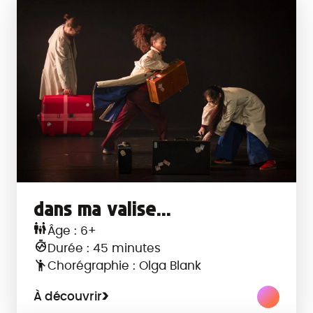
Veuillez choisir :
dans ma valise...
Âge : 6+
Durée : 45 minutes
Chorégraphie : Olga Blank
À découvrir