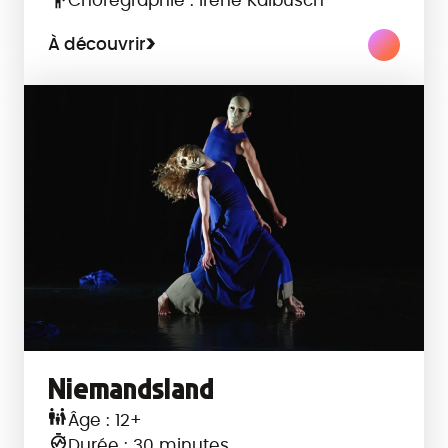
Chorégraphie : Irene Kalbusch
À découvrir
Niemandsland
Âge : 12+
Durée : 30 minutes