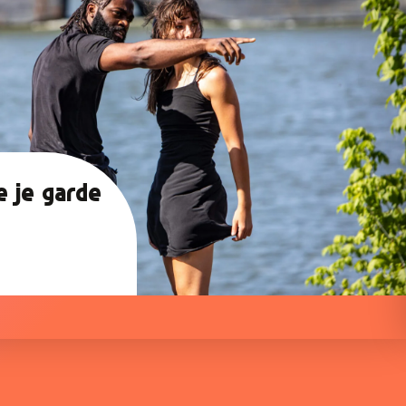
mmandé, la durée
e je garde