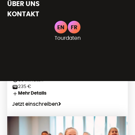
ÜBER UNS
KONTAKT
Eupen
EN
FR
Tourdaten
Tänzerische Früherziehung
Bewegen & Tanzen
4-5 Jahre
Dienstag, 16:00 Uhr
60 Minuten
235 €
Mehr Details
Jetzt einschreiben