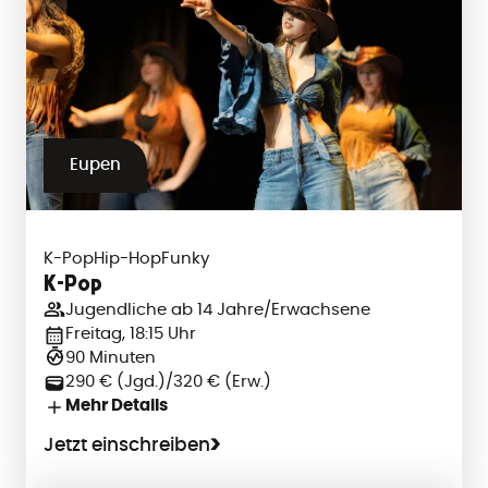
Eupen
K-Pop
Hip-Hop
Funky
K-Pop
Jugendliche ab 14 Jahre/Erwachsene
Freitag, 18:15 Uhr
90 Minuten
290 € (Jgd.)/320 € (Erw.)
Mehr Details
Jetzt einschreiben