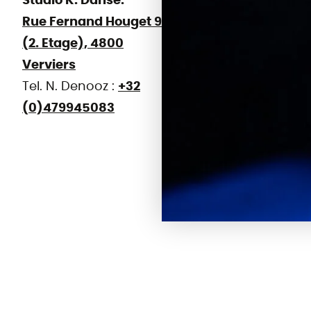
Studio K. Danse:
Rue Fernand Houget 9
(2. Etage), 4800
Verviers
Tel. N. Denooz :
+32
(0)479945083