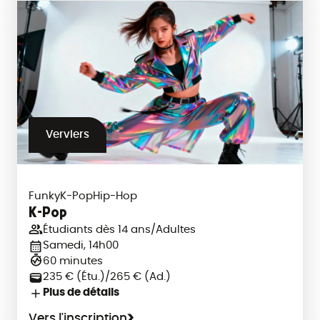
Verviers
Funky
K-Pop
Hip-Hop
K-Pop
Étudiants dès 14 ans/Adultes
Samedi, 14h00
60 minutes
235 € (Étu.)/265 € (Ad.)
Plus de détails
Vers l'inscription