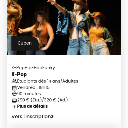
Eupen
K-Pop
Hip-Hop
Funky
K-Pop
Étudiants dès 14 ans/Adultes
Vendredi, 18h15
90 minutes
290 € (Étu.)/320 € (Ad.)
Plus de détails
Vers l'inscription