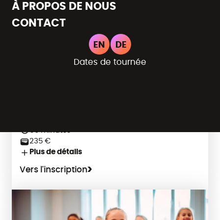
À PROPOS DE NOUS
CONTACT
Eupen
EN
DE
Dates de tournée
Initiation à la danse
Mini-danseurs
4-5 ans
Mardi, 16h00
60 minutes
235 €
Plus de détails
Vers l'inscription