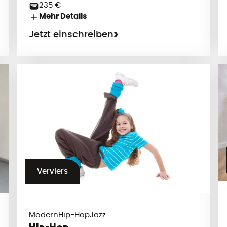
235 €
Mehr Details
Jetzt einschreiben
Verviers
Modern
Hip-Hop
Jazz