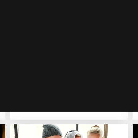
Verviers
Tänzerische Früherziehung
Bewegen & Tanzen
4-5 Jahre
Mittwoch, 13:15 Uhr
45 Minuten
215 €
Mehr Details
Jetzt einschreiben