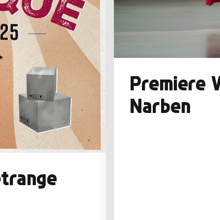
Premiere 
Narben
étrange