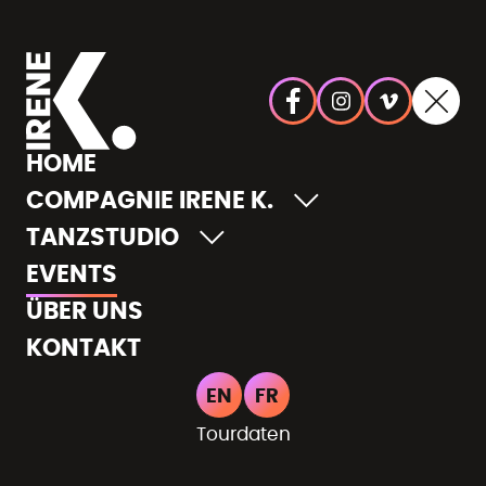
Bitte wählen:
HOME
COMPAGNIE IRENE K.
TANZSTUDIO
EVENTS
ÜBER UNS
KONTAKT
EN
FR
Tanzende Stadt 2026
Tourdaten